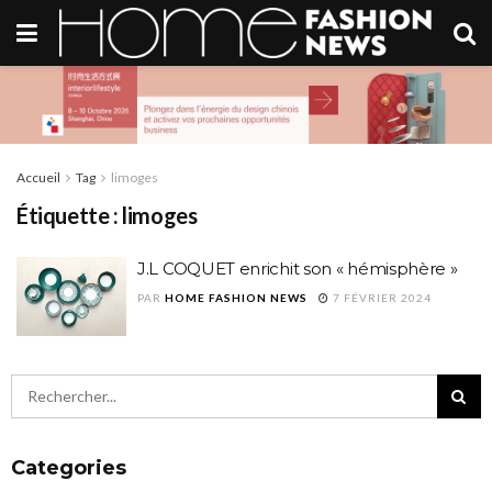
Accueil
Tag
limoges
Étiquette :
limoges
J.L COQUET enrichit son « hémisphère »
PAR
HOME FASHION NEWS
7 FÉVRIER 2024
Categories