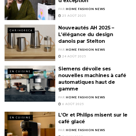
d’exception
PAR
HOME FASHION NEWS
25 AOÛT 2025
Nouveautés AH 2025 –
CHR/HORECA
L’élégance du design
danois par Stelton
PAR
HOME FASHION NEWS
24 AOÛT 2025
Siemens dévoile ses
EN CUISINE
nouvelles machines à café
automatiques haut de
gamme
PAR
HOME FASHION NEWS
6 AOÛT 2025
L’Or et Philips misent sur le
EN CUISINE
café glacé
PAR
HOME FASHION NEWS