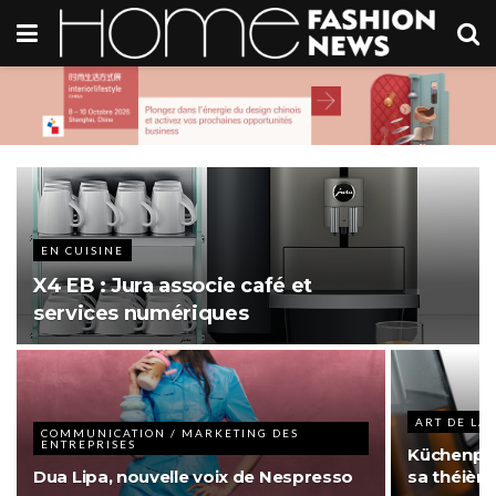
EN CUISINE
X4 EB : Jura associe café et
services numériques
ART DE LA 
COMMUNICATION / MARKETING DES
ENTREPRISES
Küchenpro
Dua Lipa, nouvelle voix de Nespresso
sa théièr