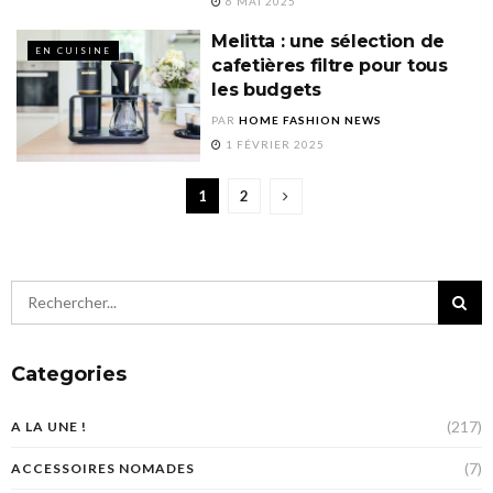
6 MAI 2025
Melitta : une sélection de
EN CUISINE
cafetières filtre pour tous
les budgets
PAR
HOME FASHION NEWS
1 FÉVRIER 2025
1
2
Categories
(217)
A LA UNE !
(7)
ACCESSOIRES NOMADES