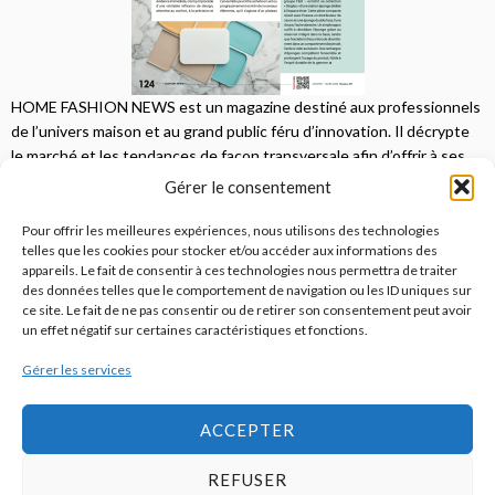
HOME FASHION NEWS est un magazine destiné aux professionnels
de l’univers maison et au grand public féru d’innovation. Il décrypte
le marché et les tendances de façon transversale afin d’offrir à ses
lecteurs une vision complète.
Gérer le consentement
JE M'ABONNE
Pour offrir les meilleures expériences, nous utilisons des technologies
telles que les cookies pour stocker et/ou accéder aux informations des
appareils. Le fait de consentir à ces technologies nous permettra de traiter
des données telles que le comportement de navigation ou les ID uniques sur
ce site. Le fait de ne pas consentir ou de retirer son consentement peut avoir
un effet négatif sur certaines caractéristiques et fonctions.
Gérer les services
© 2026
Home Fashion News
ACCEPTER
REFUSER