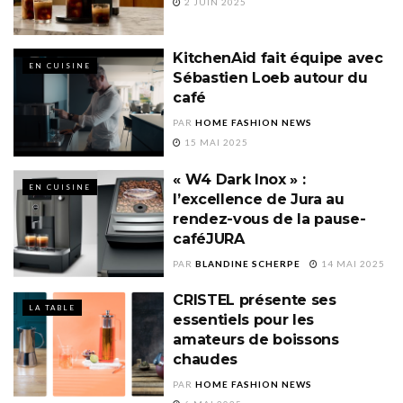
2 JUIN 2025
KitchenAid fait équipe avec
EN CUISINE
Sébastien Loeb autour du
café
PAR
HOME FASHION NEWS
15 MAI 2025
« W4 Dark Inox » :
EN CUISINE
l’excellence de Jura au
rendez-vous de la pause-
caféJURA
PAR
BLANDINE SCHERPE
14 MAI 2025
CRISTEL présente ses
LA TABLE
essentiels pour les
amateurs de boissons
chaudes
PAR
HOME FASHION NEWS