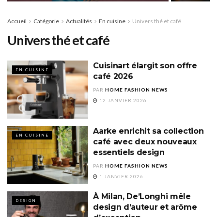
Accueil
Catégorie
Actualités
En cuisine
Univers thé et café
Univers thé et café
Cuisinart élargit son offre
EN CUISINE
café 2026
PAR
HOME FASHION NEWS
12 JANVIER 2026
Aarke enrichit sa collection
EN CUISINE
café avec deux nouveaux
essentiels design
PAR
HOME FASHION NEWS
1 JANVIER 2026
À Milan, De’Longhi mêle
DESIGN
design d’auteur et arôme