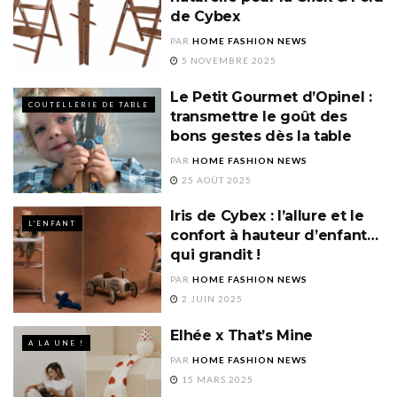
de Cybex
PAR
HOME FASHION NEWS
5 NOVEMBRE 2025
Le Petit Gourmet d’Opinel :
COUTELLERIE DE TABLE
transmettre le goût des
bons gestes dès la table
PAR
HOME FASHION NEWS
25 AOÛT 2025
Iris de Cybex : l’allure et le
L'ENFANT
confort à hauteur d’enfant…
qui grandit !
PAR
HOME FASHION NEWS
2 JUIN 2025
Elhée x That’s Mine
A LA UNE !
PAR
HOME FASHION NEWS
15 MARS 2025