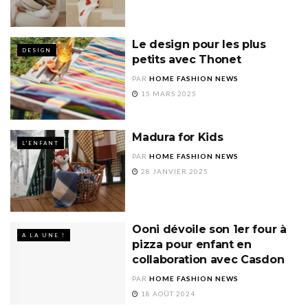
Le design pour les plus
DESIGN
petits avec Thonet
PAR
HOME FASHION NEWS
15 MARS 2025
Madura for Kids
L'ENFANT
PAR
HOME FASHION NEWS
28 JANVIER 2025
Ooni dévoile son 1er four à
A LA UNE !
pizza pour enfant en
collaboration avec Casdon
PAR
HOME FASHION NEWS
18 AOÛT 2024