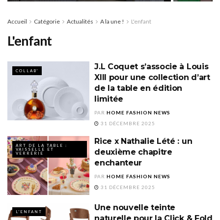
Accueil
Catégorie
Actualités
A la une !
L'enfant
L'enfant
J.L Coquet s’associe à Louis
COLLAB'
XIII pour une collection d’art
de la table en édition
limitée
PAR
HOME FASHION NEWS
31 DÉCEMBRE 2025
Rice x Nathalie Lété : un
ART DE LA TABLE :
VAISSELLE ET
deuxième chapitre
VERRERIE
enchanteur
PAR
HOME FASHION NEWS
31 DÉCEMBRE 2025
Une nouvelle teinte
L'ENFANT
naturelle pour la Click & Fold