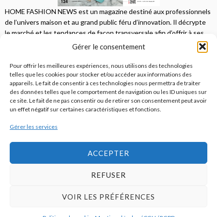
HOME FASHION NEWS est un magazine destiné aux professionnels
de l’univers maison et au grand public féru d’innovation. Il décrypte
le marché et les tendances de façon transversale afin d’offrir à ses
lecteurs une vision complète.
Gérer le consentement
JE M'ABONNE
Pour offrir les meilleures expériences, nous utilisons des technologies
telles que les cookies pour stocker et/ou accéder aux informations des
appareils. Le fait de consentir à ces technologies nous permettra de traiter
des données telles que le comportement de navigation ou les ID uniques sur
ce site. Le fait de ne pas consentir ou de retirer son consentement peut avoir
un effet négatif sur certaines caractéristiques et fonctions.
Gérer les services
© 2026
Home Fashion News
ACCEPTER
REFUSER
S’abonner
Qui sommes-nous ?
Publicité
Contact
VOIR LES PRÉFÉRENCES
Politique de cookies (UE)
Mentions légales / CGU / RGPD