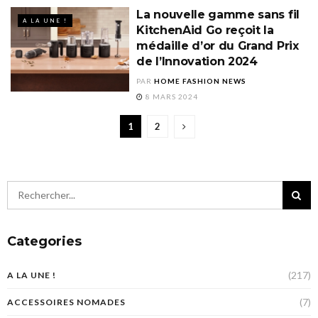
La nouvelle gamme sans fil
A LA UNE !
KitchenAid Go reçoit la
médaille d’or du Grand Prix
de l’Innovation 2024
PAR
HOME FASHION NEWS
8 MARS 2024
1
2
Categories
(217)
A LA UNE !
(7)
ACCESSOIRES NOMADES