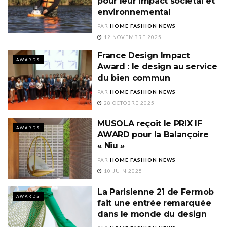
pour leur impact sociétal et
environnemental
PAR
HOME FASHION NEWS
12 NOVEMBRE 2025
France Design Impact
AWARDS
Award : le design au service
du bien commun
PAR
HOME FASHION NEWS
28 OCTOBRE 2025
MUSOLA reçoit le PRIX IF
AWARDS
AWARD pour la Balançoire
« Niu »
PAR
HOME FASHION NEWS
10 JUIN 2025
La Parisienne 21 de Fermob
AWARDS
fait une entrée remarquée
dans le monde du design