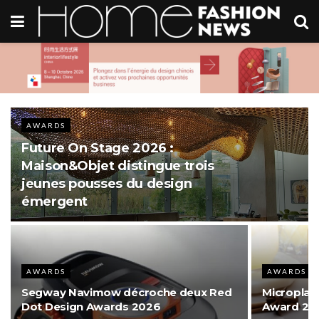
AWARDS
Future On Stage 2026 :
Maison&Objet distingue trois
jeunes pousses du design
émergent
AWARDS
AWARDS
Segway Navimow décroche deux Red
Microplan
Dot Design Awards 2026
Award 2026