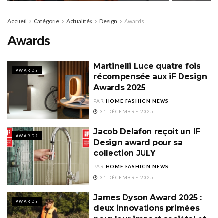
Accueil
Catégorie
Actualités
Design
Awards
Awards
Martinelli Luce quatre fois
AWARDS
récompensée aux iF Design
Awards 2025
PAR
HOME FASHION NEWS
31 DÉCEMBRE 2025
Jacob Delafon reçoit un IF
AWARDS
Design award pour sa
collection JULY
PAR
HOME FASHION NEWS
31 DÉCEMBRE 2025
James Dyson Award 2025 :
AWARDS
deux innovations primées