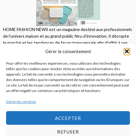
HOME FASHION NEWS est un magazine destiné aux professionnels
de l’univers maison et au grand public féru d’innovation. Il décrypte
le marché et les tendances de façon transversale afin d’offrir à ses
lecteurs une vision complète.
Gérer le consentement
JE M'ABONNE
Pour offrir les meilleures expériences, nous utilisons des technologies
telles que les cookies pour stocker et/ou accéder aux informations des
appareils. Le fait de consentir à ces technologies nous permettra de traiter
des données telles que le comportement de navigation ou les ID uniques sur
ce site. Le fait de ne pas consentir ou de retirer son consentement peut avoir
un effet négatif sur certaines caractéristiques et fonctions.
Gérer les services
© 2026
Home Fashion News
ACCEPTER
REFUSER