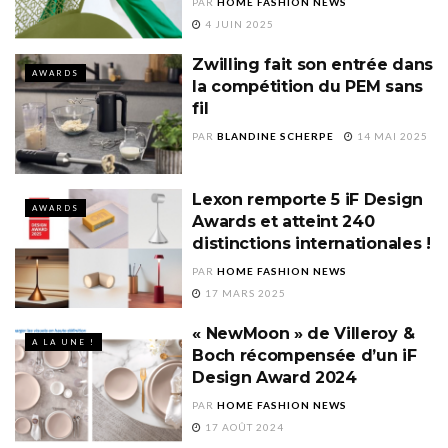
PAR
HOME FASHION NEWS
4 JUIN 2025
Zwilling fait son entrée dans
AWARDS
la compétition du PEM sans
fil
PAR
BLANDINE SCHERPE
14 MAI 2025
Lexon remporte 5 iF Design
AWARDS
Awards et atteint 240
distinctions internationales !
PAR
HOME FASHION NEWS
17 MARS 2025
« NewMoon » de Villeroy &
A LA UNE !
Boch récompensée d’un iF
Design Award 2024
PAR
HOME FASHION NEWS
17 AOÛT 2024