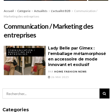
Accueil
Catégorie
Actualités
L'actualité B2B
Communication /
Marketing des entreprises
Communication / Marketing des
entreprises
Lady Belle par Gimex :
COMMUNICATION /
MARKETING DES
l’emballage métamorphosé
ENTREPRISES
en accessoire de mode
innovant et exclusif
PAR
HOME FASHION NEWS
26 MAI 2025
Categories