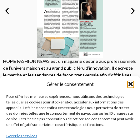
HOME FASHION NEWS est un magazine destiné aux professionnels
de l’univers maison et au grand public féru d’innovation. Il décrypte
le marché et les tendances de façon transversale afin d’offrir à ses
lecteurs une vision complète.
Gérer le consentement
JE M'ABONNE
Pour offrir les meilleures expériences, nous utilisons des technologies
telles que les cookies pour stocker et/ou accéder aux informations des
appareils. Le fait de consentir à ces technologies nous permettra de traiter
des données telles que le comportement de navigation ou les ID uniques sur
ce site. Le fait de ne pas consentir ou de retirer son consentement peut avoir
un effet négatif sur certaines caractéristiques et fonctions.
Gérer les services