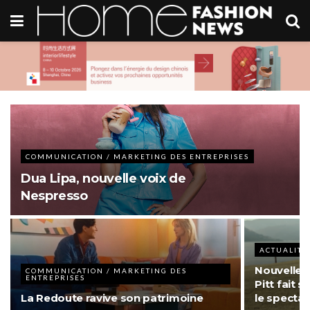
COMMUNICATION / MARKETING DES ENTREPRISES
Dua Lipa, nouvelle voix de
Nespresso
ACTUALITÉ
Nouvelle 
COMMUNICATION / MARKETING DES
ENTREPRISES
Pitt fait s
La Redoute ravive son patrimoine
le specta