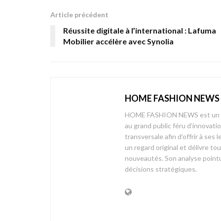
Article précédent
Réussite digitale à l’international : Lafuma
Mobilier accélère avec Synolia
HOME FASHION NEWS
HOME FASHION NEWS est un mag
au grand public féru d’innovati
transversale afin d’offrir à 
un regard original et délivre t
nouveautés. Son analyse pointue
décisions stratégiques.