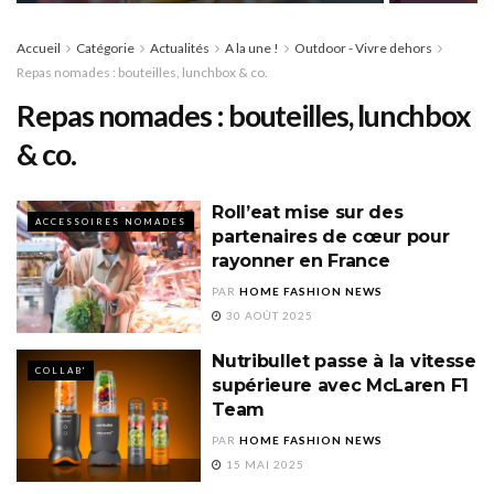
Accueil
Catégorie
Actualités
A la une !
Outdoor - Vivre dehors
Repas nomades : bouteilles, lunchbox & co.
Repas nomades : bouteilles, lunchbox
& co.
Roll’eat mise sur des
ACCESSOIRES NOMADES
partenaires de cœur pour
rayonner en France
PAR
HOME FASHION NEWS
30 AOÛT 2025
Nutribullet passe à la vitesse
COLLAB'
supérieure avec McLaren F1
Team
PAR
HOME FASHION NEWS
15 MAI 2025