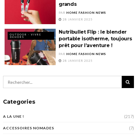
grands
PAR
HOME FASHION NEWS
28 JANVIER 2025
Nutribullet Flip : le blender
OUTDOOR - VIVRE
DEHORS
portable isotherme, toujours
prêt pour l’aventure !
PAR
HOME FASHION NEWS
28 JANVIER 2025
Categories
(217)
A LA UNE !
(7)
ACCESSOIRES NOMADES