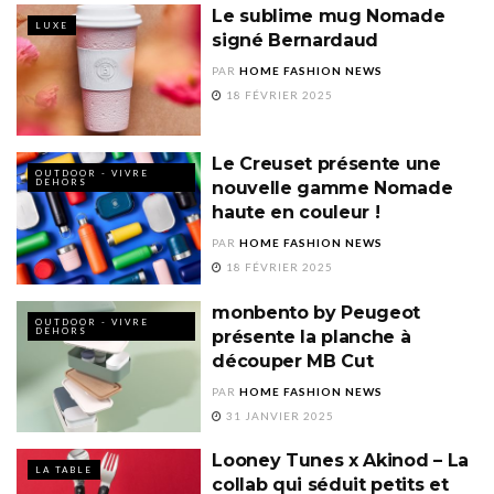
Le sublime mug Nomade
LUXE
signé Bernardaud
PAR
HOME FASHION NEWS
18 FÉVRIER 2025
Le Creuset présente une
OUTDOOR - VIVRE
DEHORS
nouvelle gamme Nomade
haute en couleur !
PAR
HOME FASHION NEWS
18 FÉVRIER 2025
monbento by Peugeot
OUTDOOR - VIVRE
DEHORS
présente la planche à
découper MB Cut
PAR
HOME FASHION NEWS
31 JANVIER 2025
Looney Tunes x Akinod – La
LA TABLE
collab qui séduit petits et