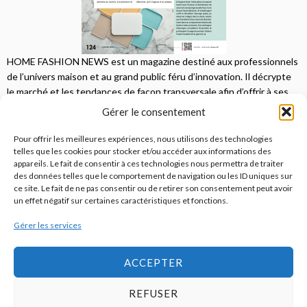
HOME FASHION NEWS est un magazine destiné aux professionnels
de l’univers maison et au grand public féru d’innovation. Il décrypte
le marché et les tendances de façon transversale afin d’offrir à ses
lecteurs une vision complète.
Gérer le consentement
JE M'ABONNE
Pour offrir les meilleures expériences, nous utilisons des technologies
telles que les cookies pour stocker et/ou accéder aux informations des
appareils. Le fait de consentir à ces technologies nous permettra de traiter
des données telles que le comportement de navigation ou les ID uniques sur
ce site. Le fait de ne pas consentir ou de retirer son consentement peut avoir
un effet négatif sur certaines caractéristiques et fonctions.
Gérer les services
© 2026
Home Fashion News
ACCEPTER
REFUSER