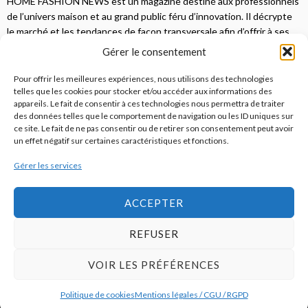
HOME FASHION NEWS est un magazine destiné aux professionnels
de l’univers maison et au grand public féru d’innovation. Il décrypte
le marché et les tendances de façon transversale afin d’offrir à ses
lecteurs une vision complète.
Gérer le consentement
JE M'ABONNE
Pour offrir les meilleures expériences, nous utilisons des technologies
telles que les cookies pour stocker et/ou accéder aux informations des
appareils. Le fait de consentir à ces technologies nous permettra de traiter
des données telles que le comportement de navigation ou les ID uniques sur
ce site. Le fait de ne pas consentir ou de retirer son consentement peut avoir
un effet négatif sur certaines caractéristiques et fonctions.
Gérer les services
© 2026
Home Fashion News
ACCEPTER
REFUSER
S’abonner
Qui sommes-nous ?
Publicité
Contact
VOIR LES PRÉFÉRENCES
Politique de cookies (UE)
Mentions légales / CGU / RGPD
Politique de cookies
Mentions légales / CGU / RGPD