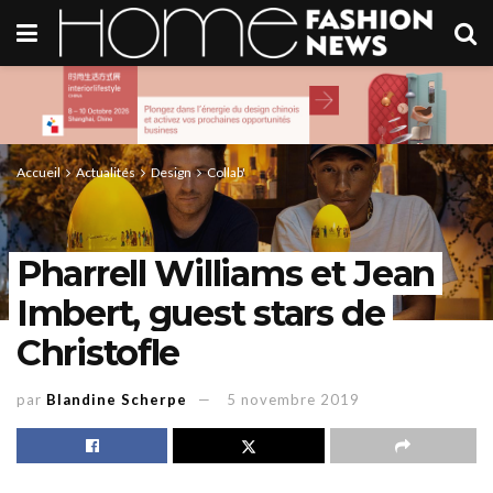
Accueil
Actualités
Design
Collab'
Pharrell Williams et Jean
Imbert, guest stars de
Christofle
par
Blandine Scherpe
5 novembre 2019