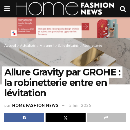
Accueil
Actualités
A la une !
Salle de bains
Robinetterie
Allure Gravity par GROHE :
la robinetterie entre en
lévitation
par
HOME FASHION NEWS
5 juin 2025