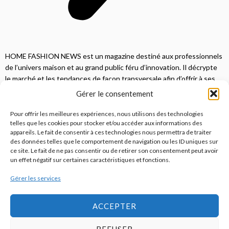
HOME FASHION NEWS est un magazine destiné aux professionnels
de l’univers maison et au grand public féru d’innovation. Il décrypte
le marché et les tendances de façon transversale afin d’offrir à ses
lecteurs une vision complète.
Gérer le consentement
JE M'ABONNE
Pour offrir les meilleures expériences, nous utilisons des technologies
telles que les cookies pour stocker et/ou accéder aux informations des
appareils. Le fait de consentir à ces technologies nous permettra de traiter
des données telles que le comportement de navigation ou les ID uniques sur
ce site. Le fait de ne pas consentir ou de retirer son consentement peut avoir
un effet négatif sur certaines caractéristiques et fonctions.
Gérer les services
© 2026
Home Fashion News
ACCEPTER
REFUSER