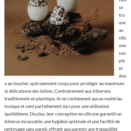
se
tro
uve
un
silic
one
sou
ple
et
dou
x au toucher, spécialement conçu pour protéger au maximum
la délicatesse des bébés. Contrairement aux biberons
traditionnels en plastique, ils ne contiennent aucun matériau
toxique et sont parfaitement sûrs pour une utilisation
quotidienne. De plus, leur conception en silicone garantit un
biberon incassable, une hygiène optimale et une facilité de
nettoyage sans pareil, offrant aux parents une tranquillité