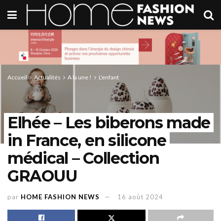
Accueil
Actualités
A la une !
L'enfant
Elhée – Les biberons made
in France, en silicone
médical – Collection
GRAOUU
par
HOME FASHION NEWS
16 août 2024