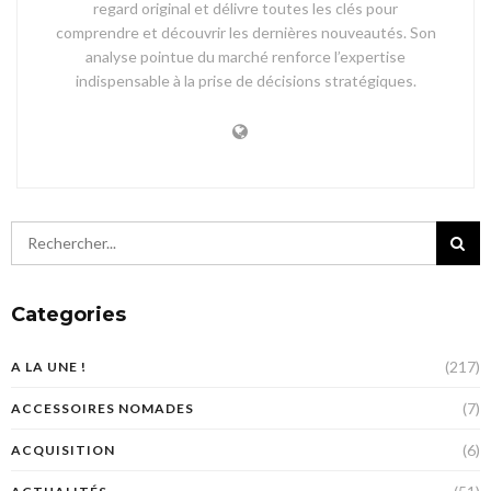
regard original et délivre toutes les clés pour
comprendre et découvrir les dernières nouveautés. Son
analyse pointue du marché renforce l’expertise
indispensable à la prise de décisions stratégiques.
Categories
(217)
A LA UNE !
(7)
ACCESSOIRES NOMADES
(6)
ACQUISITION