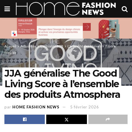
Accueil
Actualités
L'actualité B2B
L'actualité des filières
Filière
Meuble
JJA généralise The Good
Living Score à l’ensemble
des produits Atmosphera
par
HOME FASHION NEWS
5 février 2026