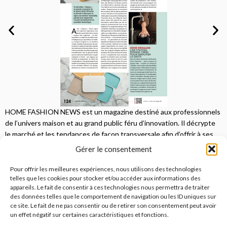
HOME FASHION NEWS est un magazine destiné aux professionnels
de l’univers maison et au grand public féru d’innovation. Il décrypte
le marché et les tendances de façon transversale afin d’offrir à ses
lecteurs une vision complète.
Gérer le consentement
JE M'ABONNE
Pour offrir les meilleures expériences, nous utilisons des technologies
telles que les cookies pour stocker et/ou accéder aux informations des
appareils. Le fait de consentir à ces technologies nous permettra de traiter
des données telles que le comportement de navigation ou les ID uniques sur
ce site. Le fait de ne pas consentir ou de retirer son consentement peut avoir
un effet négatif sur certaines caractéristiques et fonctions.