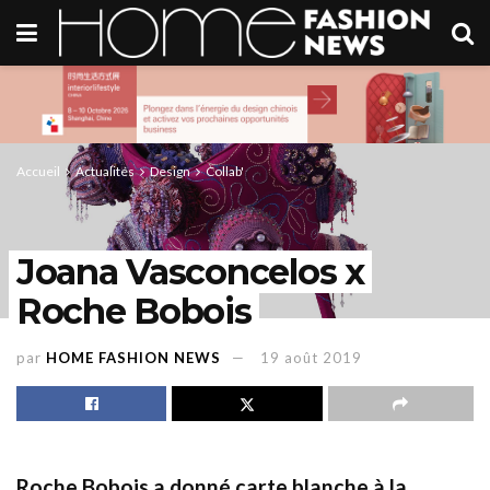
Accueil
Actualités
Design
Collab'
Joana Vasconcelos x
Roche Bobois
par
HOME FASHION NEWS
19 août 2019
Roche Bobois a donné
carte blanche à la