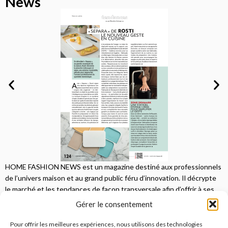
News
HOME FASHION NEWS est un magazine destiné aux professionnels
de l’univers maison et au grand public féru d’innovation. Il décrypte
le marché et les tendances de façon transversale afin d’offrir à ses
lecteurs une vision complète.
Gérer le consentement
JE M'ABONNE
Pour offrir les meilleures expériences, nous utilisons des technologies