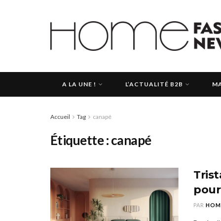
A LA UNE !
L’ACTUALITÉ B2B
MA
Accueil
Tag
canapé
Étiquette :
canapé
Tris
pou
PAR
HOM