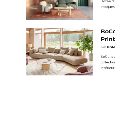
Dotée d'
époques a
BoCo
Prin
PAR
HOM
BoConcep
collecti
intérieur