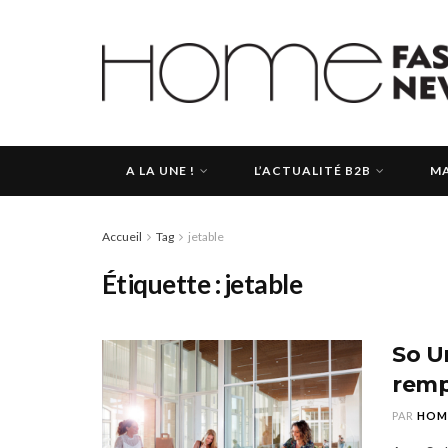
A LA UNE !
L’ACTUALITÉ B2B
MA
Accueil
Tag
jetable
Étiquette :
jetable
So U
remp
PAR
HOM