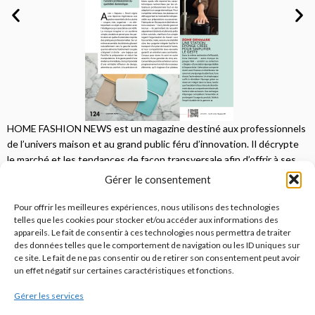
HOME FASHION NEWS est un magazine destiné aux professionnels
de l’univers maison et au grand public féru d’innovation. Il décrypte
le marché et les tendances de façon transversale afin d’offrir à ses
lecteurs une vision complète.
Gérer le consentement
JE M'ABONNE
Pour offrir les meilleures expériences, nous utilisons des technologies
telles que les cookies pour stocker et/ou accéder aux informations des
appareils. Le fait de consentir à ces technologies nous permettra de traiter
des données telles que le comportement de navigation ou les ID uniques sur
ce site. Le fait de ne pas consentir ou de retirer son consentement peut avoir
un effet négatif sur certaines caractéristiques et fonctions.
Gérer les services