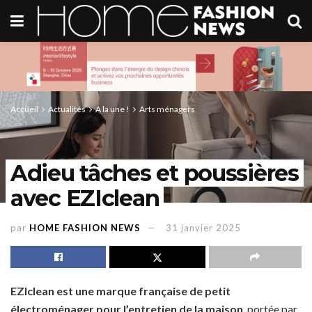
Accueil
Actualités
A la une !
Arts ménagers
Adieu tâches et poussières
avec EZIclean
par
HOME FASHION NEWS
31 janvier 2025
EZIclean
est une marque française de petit
électroménager pour l’entretien de la maison
, portée par