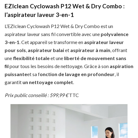
EZIclean Cyclowash P12 Wet & Dry Combo :
l’aspirateur laveur 3-en-1
L’EZIclean Cyclowash P12 Wet & Dry Combo est un
aspirateur laveur sans fil convertible avec une
polyvalence
3-en-1
. Cet appareil se transforme en
aspirateur laveur
pour sols
,
aspirateur balai
et
aspirateur à main
, offrant
une
flexibilité totale
et une
liberté de mouvement
sans
fil
pour tous les besoins de nettoyage. Grâce à son
aspiration
puissante
et sa f
onction de lavage en profondeur
, il
garantit
un nettoyage complet
.
Prix public conseillé : 599,99 €
TTC