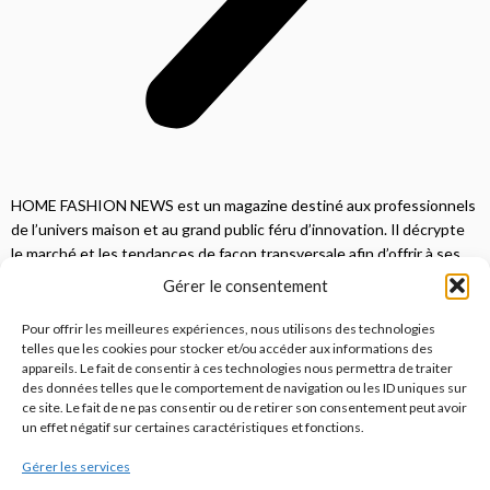
HOME FASHION NEWS est un magazine destiné aux professionnels
de l’univers maison et au grand public féru d’innovation. Il décrypte
le marché et les tendances de façon transversale afin d’offrir à ses
lecteurs une vision complète.
Gérer le consentement
JE M'ABONNE
Pour offrir les meilleures expériences, nous utilisons des technologies
telles que les cookies pour stocker et/ou accéder aux informations des
appareils. Le fait de consentir à ces technologies nous permettra de traiter
des données telles que le comportement de navigation ou les ID uniques sur
ce site. Le fait de ne pas consentir ou de retirer son consentement peut avoir
un effet négatif sur certaines caractéristiques et fonctions.
Gérer les services