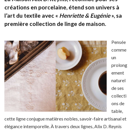
créations en porcelaine, étend son univers à
l’art du textile avec «
Henriette & Eugénie
», sa
première collection de linge de maison.
Pensée
comme
un
prolong
ement
naturel
de ses
collecti
ons de
table,
cette ligne conjugue matières nobles, savoir-faire artisanal et
élégance intemporelle. À travers deux lignes, Alix D. Reynis