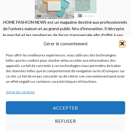
HOME FASHION NEWS est un magazine destiné aux professionnels
de l’univers maison et au grand public féru d’innovation. Il décrypte
le marché et les tendances de façon transversale afin d’offrir à ses
lecteurs une vision complète.
Gérer le consentement
JE M'ABONNE
Pour offrir les meilleures expériences, nous utilisons des technologies
telles que les cookies pour stocker et/ou accéder aux informations des
appareils. Le fait de consentir à ces technologies nous permettra de traiter
des données telles que le comportement de navigation ou les ID uniques sur
ce site. Le fait de ne pas consentir ou de retirer son consentement peut avoir
un effet négatif sur certaines caractéristiques et fonctions.
Gérer les services
© 2026
Home Fashion News
ACCEPTER
REFUSER
S’abonner
Qui sommes-nous ?
Publicité
Contact