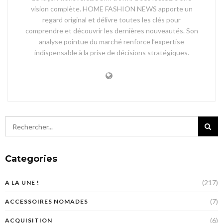
vision complète. HOME FASHION NEWS apporte un
regard original et délivre toutes les clés pour
comprendre et découvrir les dernières nouveautés. Son
analyse pointue du marché renforce l’expertise
indispensable à la prise de décisions stratégiques.
Categories
(217)
A LA UNE !
(7)
ACCESSOIRES NOMADES
(6)
ACQUISITION