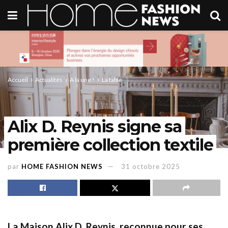
Accueil
Actualités
A la une !
La table
Alix D. Reynis signe sa
première collection textile
par
HOME FASHION NEWS
31 octobre 2025
La Maison Alix D. Reynis, reconnue pour ses