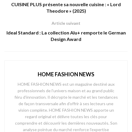
CUISINE PLUS présente sa nouvelle cuisine : « Lord
Theodore » (2025)
Article suivant
Ideal Standard : La collection Alu+ remporte le German
Design Award
HOME FASHION NEWS
HOME FASHION NEWS est un magazine destiné aux
professionnels de l’univers maison et au grand public
féru d’innovation. Il décrypte le marché et les tendances
de façon transversale afin d’offrir à ses lecteurs une
vision complète. HOME FASHION NEWS apporte un
regard original et délivre toutes les clés pour
comprendre et découvrir les dernières nouveautés. Son
analyse pointue du marché renforce l’expertise