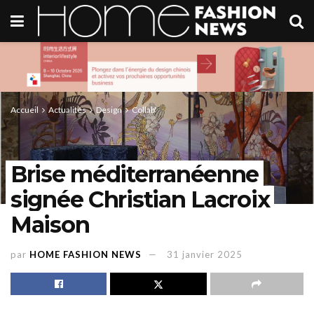
Accueil
Actualités
Design
Collab'
Brise méditerranéenne
signée Christian Lacroix
Maison
par
HOME FASHION NEWS
31 janvier 2025