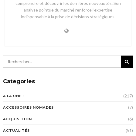
comprendre et découvrir les dernières nouveautés. Son
analyse pointue du marché renforce l’expertise
indispensable à la prise de décisions stratégiques.
Categories
(217)
A LA UNE !
(7)
ACCESSOIRES NOMADES
(6)
ACQUISITION
(51)
ACTUALITÉS