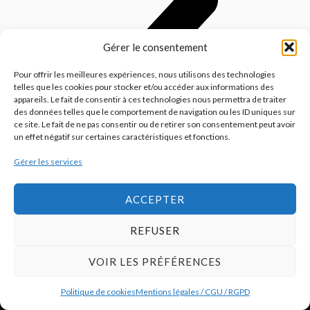
Gérer le consentement
Pour offrir les meilleures expériences, nous utilisons des technologies
telles que les cookies pour stocker et/ou accéder aux informations des
appareils. Le fait de consentir à ces technologies nous permettra de traiter
des données telles que le comportement de navigation ou les ID uniques sur
ce site. Le fait de ne pas consentir ou de retirer son consentement peut avoir
un effet négatif sur certaines caractéristiques et fonctions.
HOME FASHION NEWS est un magazine destiné aux professionnels
Gérer les services
de l’univers maison et au grand public féru d’innovation. Il décrypte
le marché et les tendances de façon transversale afin d’offrir à ses
ACCEPTER
lecteurs une vision complète.
REFUSER
JE M'ABONNE
VOIR LES PRÉFÉRENCES
Politique de cookies
Mentions légales / CGU / RGPD