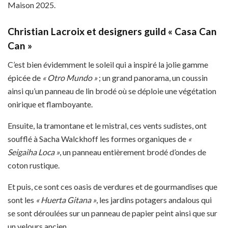
Maison 2025.
Christian Lacroix et designers guild « Casa Can
Can »
C’est bien évidemment le soleil qui a inspiré la jolie gamme
épicée de
« Otro Mundo »
; un grand panorama, un coussin
ainsi qu’un panneau de lin brodé où se déploie une végétation
onirique et flamboyante.
Ensuite, la tramontane et le mistral, ces vents sudistes, ont
soufflé à Sacha Walckhoff les formes organiques de
«
Seigaiha Loca »
, un panneau entièrement brodé d’ondes de
coton rustique.
Et puis, ce sont ces oasis de verdures et de gourmandises que
sont les
« Huerta Gitana »
, les jardins potagers andalous qui
se sont déroulées sur un panneau de papier peint ainsi que sur
un velours ancien.