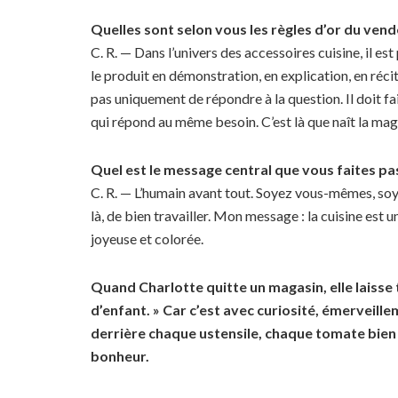
Quelles sont selon vous les règles d’or du vend
C. R. — Dans l’univers des accessoires cuisine, il est
le produit en démonstration, en explication, en récit
pas uniquement de répondre à la question. Il doit f
qui répond au même besoin. C’est là que naît la magi
Quel est le message central que vous faites pa
C. R. — L’humain avant tout. Soyez vous-mêmes, soye
là, de bien travailler. Mon message : la cuisine est 
joyeuse et colorée.
Quand Charlotte quitte un magasin, elle laisse
d’enfant. » Car c’est avec curiosité, émerveille
derrière chaque ustensile, chaque tomate bien c
bonheur.