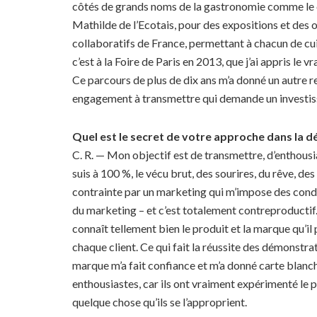
côtés de grands noms de la gastronomie comme le c
Mathilde de l’Ecotais, pour des expositions et des o
collaboratifs de France, permettant à chacun de cuis
c’est à la Foire de Paris en 2013, que j’ai appris le v
Ce parcours de plus de dix ans m’a donné un autre re
engagement à transmettre qui demande un investi
Quel est le secret de votre approche dans la 
C. R. — Mon objectif est de transmettre, d’enthousia
suis à 100 %, le vécu brut, des sourires, du rêve, 
contrainte par un marketing qui m’impose des condit
du marketing – et c’est totalement contreproducti
connaît tellement bien le produit et la marque qu’il
chaque client. Ce qui fait la réussite des démonstrati
marque m’a fait confiance et m’a donné carte blanche
enthousiastes, car ils ont vraiment expérimenté le p
quelque chose qu’ils se l’approprient.