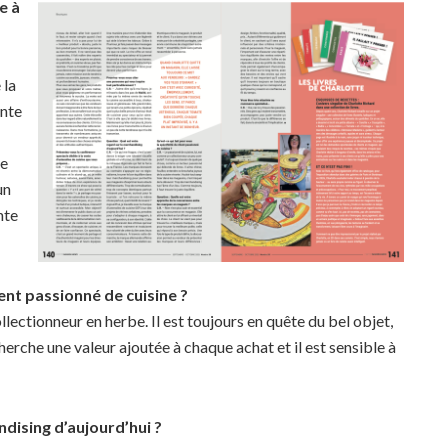
e à
 la
onte
me
un
nte
ient passionné de cuisine ?
llectionneur en herbe. Il est toujours en quête du bel objet,
herche une valeur ajoutée à chaque achat et il est sensible à
ndising d’aujourd’hui ?