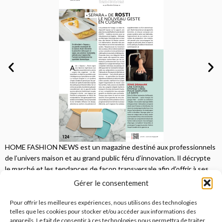
HOME FASHION NEWS est un magazine destiné aux professionnels
de l’univers maison et au grand public féru d’innovation. Il décrypte
le marché et les tendances de façon transversale afin d’offrir à ses
lecteurs une vision complète.
Gérer le consentement
JE M'ABONNE
Pour offrir les meilleures expériences, nous utilisons des technologies
telles que les cookies pour stocker et/ou accéder aux informations des
appareils. Le fait de consentir à ces technologies nous permettra de traiter