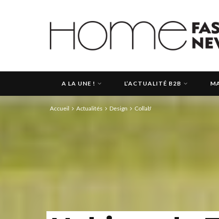
A LA UNE !
L’ACTUALITÉ B2B
MA
Accueil
Actualités
Design
Collab'