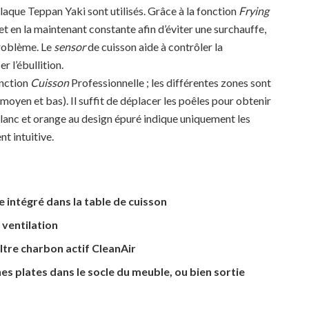
a plaque Teppan Yaki sont utilisés. Grâce à la fonction
Frying
t en la maintenant constante afin d’éviter une surchauffe,
problème. Le
sensor
de cuisson aide à contrôler la
r l’ébullition.
onction
Cuisson
Professionnelle ; les différentes zones sont
 moyen et bas). Il suffit de déplacer les poêles pour obtenir
 blanc et orange au design épuré indique uniquement les
t intuitive.
intégré dans la table de cuisson
ventilation
ltre charbon actif CleanAir
nes plates dans le socle du meuble, ou bien sortie