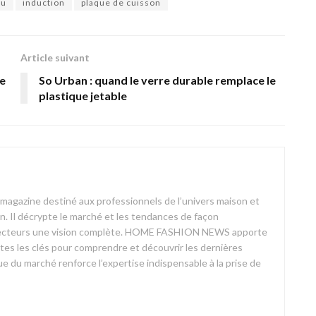
au
induction
plaque de cuisson
Article suivant
ée
So Urban : quand le verre durable remplace le
plastique jetable
azine destiné aux professionnels de l’univers maison et
on. Il décrypte le marché et les tendances de façon
ses lecteurs une vision complète. HOME FASHION NEWS apporte
outes les clés pour comprendre et découvrir les dernières
 du marché renforce l’expertise indispensable à la prise de