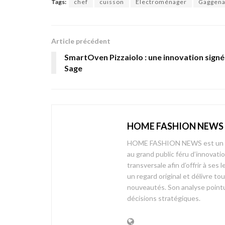
Tags:
chef
cuisson
Electroménager
Gaggen
Article précédent
SmartOven Pizzaiolo : une innovation sign
Sage
HOME FASHION NEWS
HOME FASHION NEWS est un mag
au grand public féru d’innovati
transversale afin d’offrir à 
un regard original et délivre t
nouveautés. Son analyse pointue
décisions stratégiques.