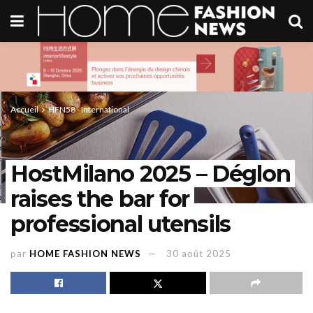
Accueil
HFN58 - International
HostMilano 2025 – Déglon
raises the bar for
professional utensils
par
HOME FASHION NEWS
30 août 2025