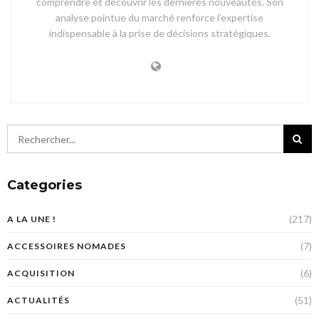
comprendre et découvrir les dernières nouveautés. Son
analyse pointue du marché renforce l’expertise
indispensable à la prise de décisions stratégiques.
Categories
(217)
A LA UNE !
(7)
ACCESSOIRES NOMADES
(6)
ACQUISITION
(51)
ACTUALITÉS