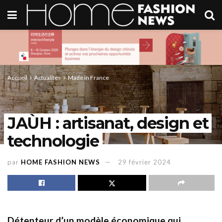
Accueil
Actualités
Made in France
JAÙH : artisanat, design et
technologie
par
HOME FASHION NEWS
29 février 2024
Détenteur d’un modèle économique qui