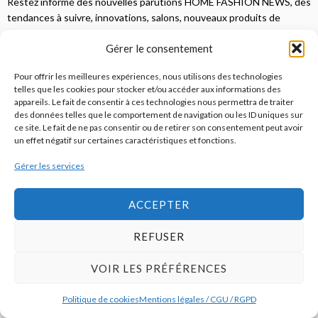
Restez informé des nouvelles parutions HOME FASHION NEWS, des
tendances à suivre, innovations, salons, nouveaux produits de
l’univers de la maison.
Gérer le consentement
Abonnez-vous à Home Fashion
Pour offrir les meilleures expériences, nous utilisons des technologies
telles que les cookies pour stocker et/ou accéder aux informations des
News
appareils. Le fait de consentir à ces technologies nous permettra de traiter
des données telles que le comportement de navigation ou les ID uniques sur
ce site. Le fait de ne pas consentir ou de retirer son consentement peut avoir
un effet négatif sur certaines caractéristiques et fonctions.
Gérer les services
ACCEPTER
REFUSER
VOIR LES PRÉFÉRENCES
Politique de cookies
Mentions légales / CGU / RGPD