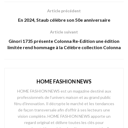
Article précédent
En 2024, Staub célèbre son 50e anniversaire
Article suivant
Ginori 1735 présente Colonna Re-Edition une édition
limitée rend hommage à la Célèbre collection Colonna
HOME FASHION NEWS
HOME FASHION NEWS est un magazine destiné aux
professionnels de l’univers maison et au grand public
féru d’innovation. Il décrypte le marché et les tendances
de façon transversale afin d’offrir à ses lecteurs une
vision complète. HOME FASHION NEWS apporte un
regard original et délivre toutes les clés pour