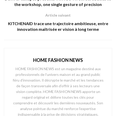
the workshop, one single gesture of precision
Article suivant
KITCHENAID trace une trajectoire ambitieuse, entre
innovation maîtrisée er vision à long terme
HOME FASHION NEWS
HOME FASHION NEWS est un magazine destiné aux
professionnels de l’univers maison et au grand public
féru d’innovation. Il décrypte le marché et les tendances
de façon transversale afin d’offrir à ses lecteurs une
vision complète. HOME FASHION NEWS apporte un
regard original et délivre toutes les clés pour
comprendre et découvrir les dernières nouveautés. Son
analyse pointue du marché renforce l’expertise
indispensable à la prise de décisions stratégiques.