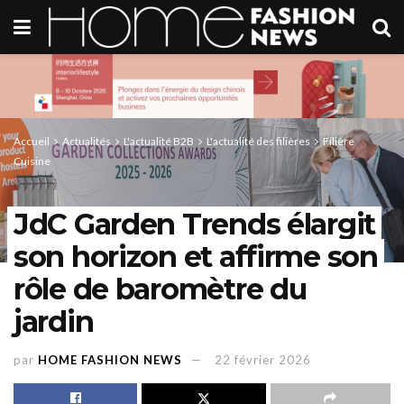
Accueil
Actualités
L'actualité B2B
L'actualité des filières
Filière
Cuisine
JdC Garden Trends élargit
son horizon et affirme son
rôle de baromètre du
jardin
par
HOME FASHION NEWS
22 février 2026