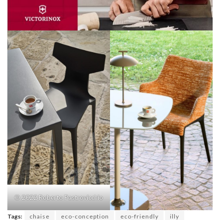
© 2022 Roberto Pastrovicchio
Tags:
chaise
eco-conception
eco-friendly
illy