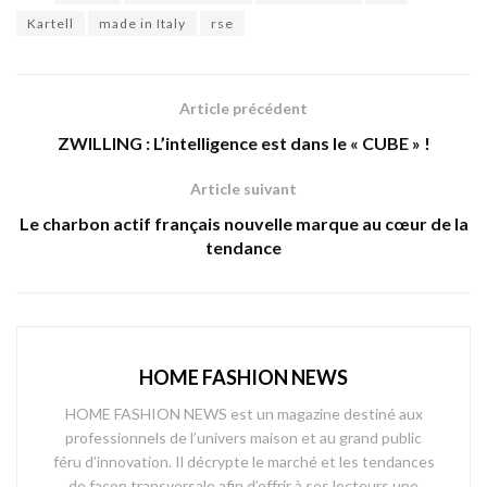
Kartell
made in Italy
rse
Article précédent
ZWILLING : L’intelligence est dans le « CUBE » !
Article suivant
Le charbon actif français nouvelle marque au cœur de la
tendance
HOME FASHION NEWS
HOME FASHION NEWS est un magazine destiné aux
professionnels de l’univers maison et au grand public
féru d’innovation. Il décrypte le marché et les tendances
de façon transversale afin d’offrir à ses lecteurs une