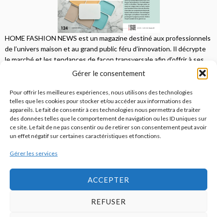
HOME FASHION NEWS est un magazine destiné aux professionnels
de l’univers maison et au grand public féru d’innovation. Il décrypte
le marché et les tendances de façon transversale afin d’offrir à ses
lecteurs une vision complète.
Gérer le consentement
JE M'ABONNE
Pour offrir les meilleures expériences, nous utilisons des technologies
telles que les cookies pour stocker et/ou accéder aux informations des
appareils. Le fait de consentir à ces technologies nous permettra de traiter
des données telles que le comportement de navigation ou les ID uniques sur
ce site. Le fait de ne pas consentir ou de retirer son consentement peut avoir
un effet négatif sur certaines caractéristiques et fonctions.
Gérer les services
© 2026
Home Fashion News
ACCEPTER
REFUSER