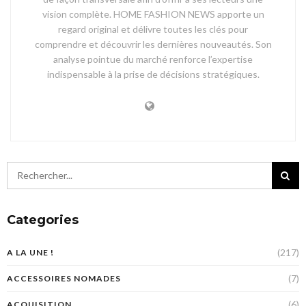
vision complète. HOME FASHION NEWS apporte un
regard original et délivre toutes les clés pour
comprendre et découvrir les dernières nouveautés. Son
analyse pointue du marché renforce l’expertise
indispensable à la prise de décisions stratégiques.
Categories
(217)
A LA UNE !
(7)
ACCESSOIRES NOMADES
(6)
ACQUISITION