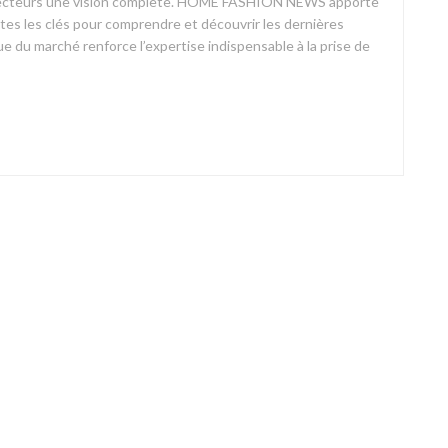
ses lecteurs une vision complète. HOME FASHION NEWS apporte
outes les clés pour comprendre et découvrir les dernières
 du marché renforce l’expertise indispensable à la prise de