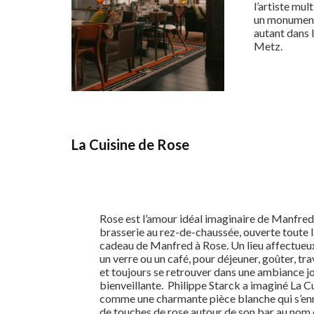
l’artiste mul
un monumenta
autant dans l
Metz.
La Cuisine de Rose
Rose est l’amour idéal imaginaire de Manfred
brasserie au rez-de-chaussée, ouverte toute la
cadeau de Manfred à Rose. Un lieu affectueu
un verre ou un café, pour déjeuner, goûter, trava
et toujours se retrouver dans une ambiance j
bienveillante. Philippe Starck a imaginé La C
comme une charmante pièce blanche qui s’en
de touches de rose autour de son bar au nom d