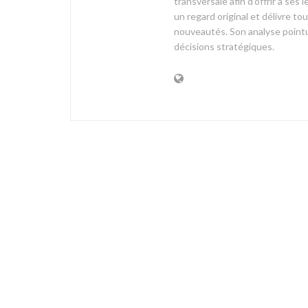
transversale afin d’offrir à 
un regard original et délivre t
nouveautés. Son analyse pointue
décisions stratégiques.