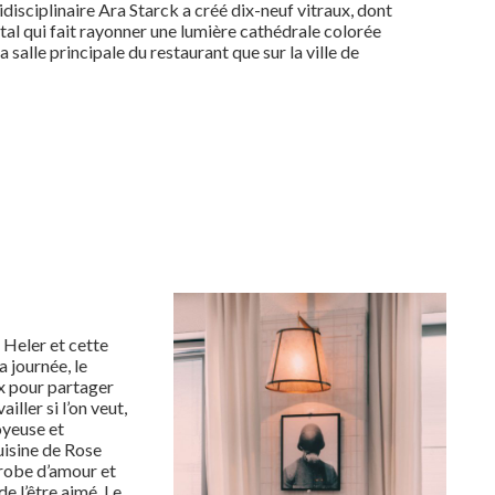
tidisciplinaire Ara Starck a créé dix-neuf vitraux, dont
l qui fait rayonner une lumière cathédrale colorée
a salle principale du restaurant que sur la ville de
 Heler et cette
 journée, le
x pour partager
iller si l’on veut,
oyeuse et
uisine de Rose
robe d’amour et
e l’être aimé. Le