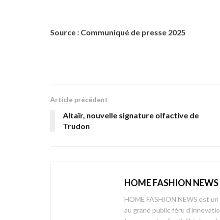
Source : Communiqué de presse 2025
Article précédent
Altaïr, nouvelle signature olfactive de
Trudon
HOME FASHION NEWS
HOME FASHION NEWS est un mag
au grand public féru d’innovati