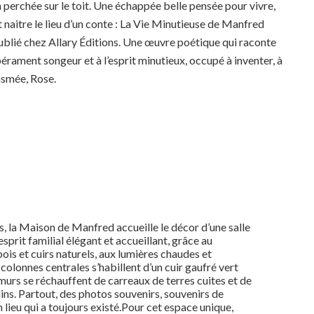
on perchée sur le toit. Une échappée belle pensée pour vivre,
t naitre le lieu d’un conte : La Vie Minutieuse de Manfred
ublié chez Allary Éditions. Une œuvre poétique qui raconte
ament songeur et à l’esprit minutieux, occupé à inventer, à
tasmée, Rose.
ts, la Maison de Manfred accueille le décor d’une salle
esprit familial élégant et accueillant, grâce au
ois et cuirs naturels, aux lumières chaudes et
 colonnes centrales s’habillent d’un cuir gaufré vert
 murs se réchauffent de carreaux de terres cuites et de
dins. Partout, des photos souvenirs, souvenirs de
un lieu qui a toujours existé.Pour cet espace unique,