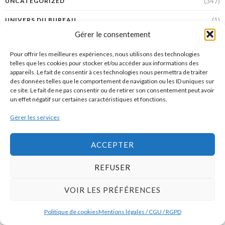
(347)
UNCATEGORIZED
(1)
UNIVERS DU BUREAU
Gérer le consentement
(16)
UNIVERS DU THÉ ET DU CAFÉ
Pour offrir les meilleures expériences, nous utilisons des technologies
(9)
UNIVERS TEXTILE
telles que les cookies pour stocker et/ou accéder aux informations des
appareils. Le fait de consentir à ces technologies nous permettra de traiter
(23)
UNIVERS THÉ ET CAFÉ
des données telles que le comportement de navigation ou les ID uniques sur
ce site. Le fait de ne pas consentir ou de retirer son consentement peut avoir
(64)
USTENSILES DE CUISINE
un effet négatif sur certaines caractéristiques et fonctions.
(14)
VASES ET ACCESSOIRES POUR LA TABLE
Gérer les services
ACCEPTER
Recent.
REFUSER
Le BHV Marais retrouve son indépendance
et réaffirme son ambition autour de la
maison
VOIR LES PRÉFÉRENCES
29 JUIN 2026
Politique de cookies
Mentions légales / CGU / RGPD
« Voulez-Vous », premier canapé signé