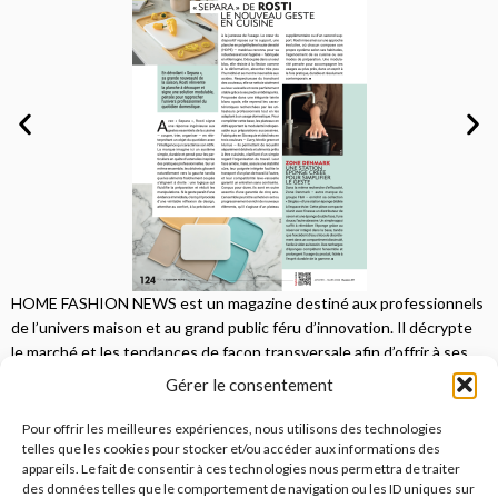
HOME FASHION NEWS est un magazine destiné aux professionnels
de l’univers maison et au grand public féru d’innovation. Il décrypte
le marché et les tendances de façon transversale afin d’offrir à ses
lecteurs une vision complète.
Gérer le consentement
JE M'ABONNE
Pour offrir les meilleures expériences, nous utilisons des technologies
telles que les cookies pour stocker et/ou accéder aux informations des
appareils. Le fait de consentir à ces technologies nous permettra de traiter
des données telles que le comportement de navigation ou les ID uniques sur