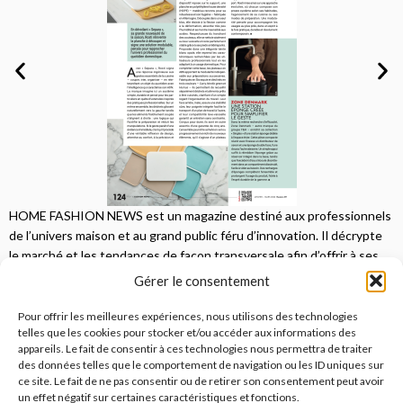
HOME FASHION NEWS est un magazine destiné aux professionnels
de l’univers maison et au grand public féru d’innovation. Il décrypte
le marché et les tendances de façon transversale afin d’offrir à ses
lecteurs une vision complète.
Gérer le consentement
JE M'ABONNE
Pour offrir les meilleures expériences, nous utilisons des technologies
telles que les cookies pour stocker et/ou accéder aux informations des
appareils. Le fait de consentir à ces technologies nous permettra de traiter
des données telles que le comportement de navigation ou les ID uniques sur
ce site. Le fait de ne pas consentir ou de retirer son consentement peut avoir
un effet négatif sur certaines caractéristiques et fonctions.