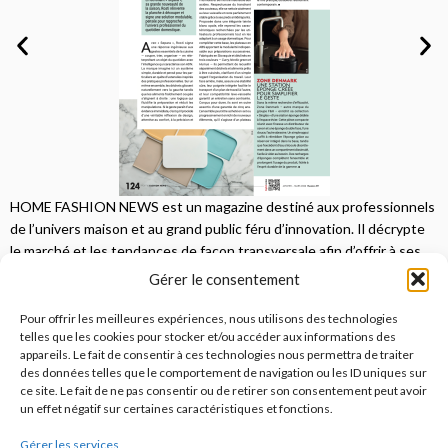
HOME FASHION NEWS est un magazine destiné aux professionnels
de l’univers maison et au grand public féru d’innovation. Il décrypte
le marché et les tendances de façon transversale afin d’offrir à ses
lecteurs une vision complète.
Gérer le consentement
JE M'ABONNE
Pour offrir les meilleures expériences, nous utilisons des technologies
telles que les cookies pour stocker et/ou accéder aux informations des
appareils. Le fait de consentir à ces technologies nous permettra de traiter
des données telles que le comportement de navigation ou les ID uniques sur
ce site. Le fait de ne pas consentir ou de retirer son consentement peut avoir
un effet négatif sur certaines caractéristiques et fonctions.
Gérer les services