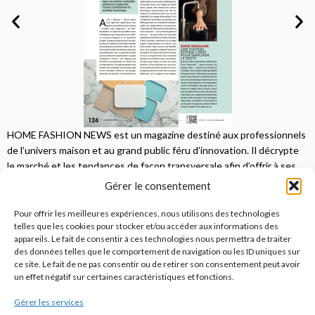
HOME FASHION NEWS est un magazine destiné aux professionnels
de l’univers maison et au grand public féru d’innovation. Il décrypte
le marché et les tendances de façon transversale afin d’offrir à ses
lecteurs une vision complète.
Gérer le consentement
JE M'ABONNE
Pour offrir les meilleures expériences, nous utilisons des technologies
telles que les cookies pour stocker et/ou accéder aux informations des
appareils. Le fait de consentir à ces technologies nous permettra de traiter
des données telles que le comportement de navigation ou les ID uniques sur
ce site. Le fait de ne pas consentir ou de retirer son consentement peut avoir
un effet négatif sur certaines caractéristiques et fonctions.
Gérer les services