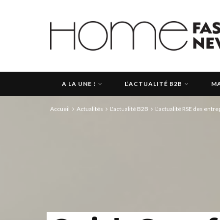
A LA UNE !
L’ACTUALITÉ B2B
MA
Accueil
Actualités
L'actualité B2B
L'actualité RSE des entre