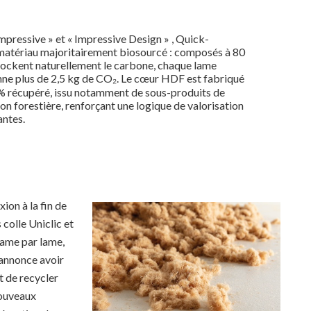
pressive » et « Impressive Design » , Quick-
 matériau majoritairement biosourcé : composés à 80
stockent naturellement le carbone, chaque lame
ne plus de 2,5 kg de CO₂. Le cœur HDF est fabriqué
 % récupéré, issu notamment de sous-produits de
tion forestière, renforçant une logique de valorisation
antes.
ion à la fin de
colle Uniclic et
lame par lame,
 annonce avoir
t de recycler
nouveaux