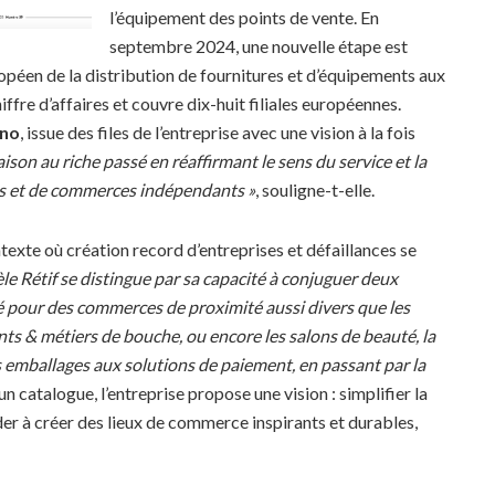
l’équipement des points de vente. En
septembre 2024, une nouvelle étape est
opéen de la distribution de fournitures et d’équipements aux
iffre d’affaires et couvre dix-huit filiales européennes.
rno
, issue des files de l’entreprise avec une vision à la fois
son au riche passé en réaffirmant le sens du service et la
ises et de commerces indépendants »
, souligne-t-elle.
xte où création record d’entreprises et défaillances se
le Rétif se distingue par sa capacité à conjuguer deux
é pour des commerces de proximité aussi divers que les
ants & métiers de bouche, ou encore les salons de beauté, la
es emballages aux solutions de paiement, en passant par la
un catalogue, l’entreprise propose une vision : simplifier la
der à créer des lieux de commerce inspirants et durables,