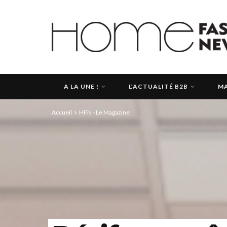
A LA UNE !
L’ACTUALITÉ B2B
MA
Accueil
HFN - Le Magazine