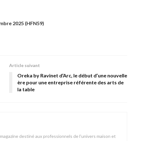
mbre 2025 (HFN59)
Article suivant
Oreka by Ravinet d’Arc, le début d’une nouvelle
ère pour une entreprise référente des arts de
la table
azine destiné aux professionnels de l’univers maison et