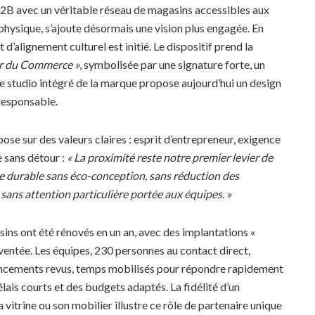
B2B avec un véritable réseau de magasins accessibles aux
t physique, s’ajoute désormais une vision plus engagée. En
d’alignement culturel est initié. Le dispositif prend la
ur du Commerce »
, symbolisée par une signature forte, un
 Le studio intégré de la marque propose aujourd’hui un design
 responsable.
se sur des valeurs claires : esprit d’entrepreneur, exigence
e sans détour :
« La proximité reste notre premier levier de
e durable sans éco-conception, sans réduction des
sans attention particulière portée aux équipes. »
sins ont été rénovés en un an, avec des implantations «
inventée. Les équipes, 230 personnes au contact direct,
agencements revus, temps mobilisés pour répondre rapidement
élais courts et des budgets adaptés. La fidélité d’un
vitrine ou son mobilier illustre ce rôle de partenaire unique