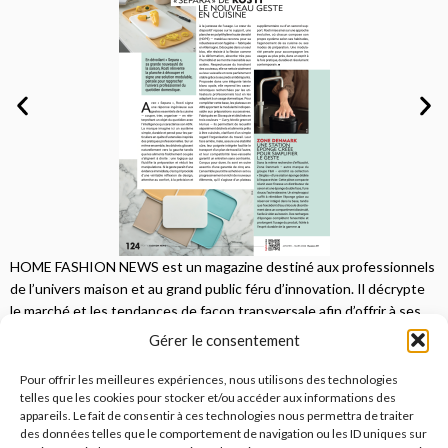
HOME FASHION NEWS est un magazine destiné aux professionnels
de l’univers maison et au grand public féru d’innovation. Il décrypte
le marché et les tendances de façon transversale afin d’offrir à ses
lecteurs une vision complète.
Gérer le consentement
JE M'ABONNE
Pour offrir les meilleures expériences, nous utilisons des technologies
telles que les cookies pour stocker et/ou accéder aux informations des
appareils. Le fait de consentir à ces technologies nous permettra de traiter
des données telles que le comportement de navigation ou les ID uniques sur