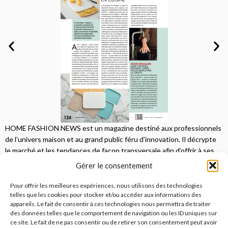
HOME FASHION NEWS est un magazine destiné aux professionnels
de l’univers maison et au grand public féru d’innovation. Il décrypte
le marché et les tendances de façon transversale afin d’offrir à ses
lecteurs une vision complète.
Gérer le consentement
JE M'ABONNE
Pour offrir les meilleures expériences, nous utilisons des technologies
telles que les cookies pour stocker et/ou accéder aux informations des
appareils. Le fait de consentir à ces technologies nous permettra de traiter
des données telles que le comportement de navigation ou les ID uniques sur
ce site. Le fait de ne pas consentir ou de retirer son consentement peut avoir