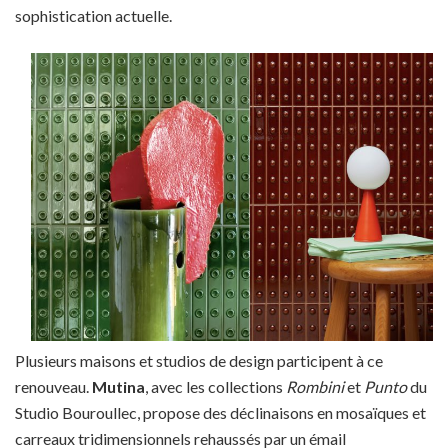
sophistication actuelle.
Plusieurs maisons et studios de design participent à ce
renouveau.
Mutina
, avec les collections
Rombini
et
Punto
du
Studio Bouroullec, propose des déclinaisons en mosaïques et
carreaux tridimensionnels rehaussés par un émail