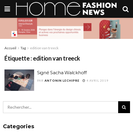
Accueil
Tag
edition van treeck
Étiquette :
edition van treeck
Signé Sacha Walckhoff
PAR
ANTONIN LECHIPRE
4 AVRIL 2019
Categories