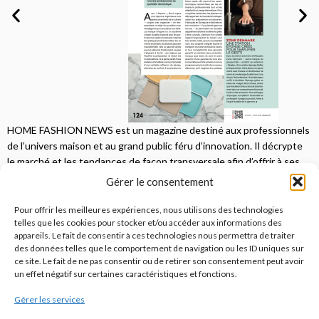
HOME FASHION NEWS est un magazine destiné aux professionnels
de l’univers maison et au grand public féru d’innovation. Il décrypte
le marché et les tendances de façon transversale afin d’offrir à ses
lecteurs une vision complète.
Gérer le consentement
JE M'ABONNE
Pour offrir les meilleures expériences, nous utilisons des technologies
telles que les cookies pour stocker et/ou accéder aux informations des
appareils. Le fait de consentir à ces technologies nous permettra de traiter
des données telles que le comportement de navigation ou les ID uniques sur
ce site. Le fait de ne pas consentir ou de retirer son consentement peut avoir
un effet négatif sur certaines caractéristiques et fonctions.
Gérer les services