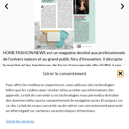
HOME FASHION NEWS est un magazine destiné aux professionnels
de l’univers maison et au grand public féru d’innovation. Il décrypte
le marché et les tendances de façon transversale afin d’offrir à ses
lecteurs une vision complète.
Gérer le consentement
JE M'ABONNE
Pour offrir les meilleures expériences, nous utilisons des technologies
telles que les cookies pour stocker et/ou accéder aux informations des
appareils. Le fait de consentir à ces technologies nous permettra de traiter
des données telles que le comportement de navigation ou les ID uniques sur
ce site. Le fait de ne pas consentir ou de retirer son consentement peut avoir
un effet négatif sur certaines caractéristiques et fonctions.
Gérer les services