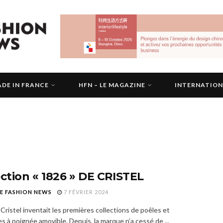
DE IN FRANCE
HFN – LE MAGAZINE
INTERNATIO
ection « 1826 » DE CRISTEL
E FASHION NEWS
7 FÉVRIER 2024
Cristel inventait les premières collections de poêles et
s à poignée amovible. Depuis, la marque n’a cessé de ...