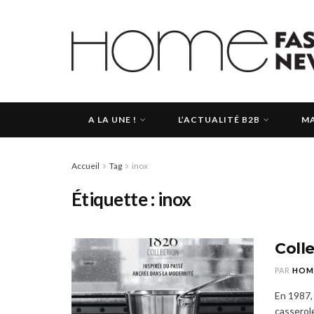
A LA UNE !
L’ACTUALITÉ B2B
MA
Accueil
Tag
inox
Étiquette :
inox
Coll
PAR
HOM
En 1987, 
casserole