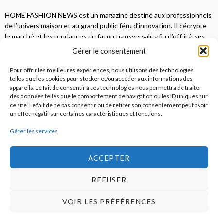
HOME FASHION NEWS est un magazine destiné aux professionnels
de l’univers maison et au grand public féru d’innovation. Il décrypte
le marché et les tendances de façon transversale afin d’offrir à ses
lecteurs une vision complète.
Gérer le consentement
JE M'ABONNE
Pour offrir les meilleures expériences, nous utilisons des technologies
telles que les cookies pour stocker et/ou accéder aux informations des
appareils. Le fait de consentir à ces technologies nous permettra de traiter
des données telles que le comportement de navigation ou les ID uniques sur
ce site. Le fait de ne pas consentir ou de retirer son consentement peut avoir
un effet négatif sur certaines caractéristiques et fonctions.
Gérer les services
© 2026
Home Fashion News
ACCEPTER
REFUSER
S’abonner
Qui sommes-nous ?
Publicité
Contact
VOIR LES PRÉFÉRENCES
Politique de cookies (UE)
Mentions légales / CGU / RGPD