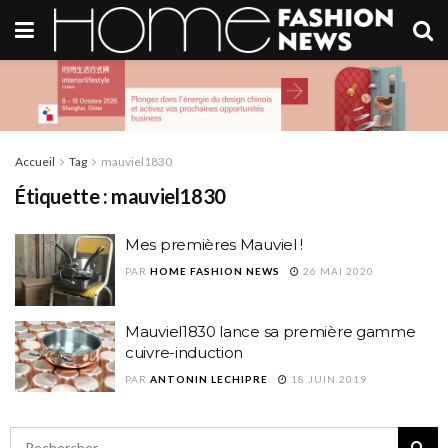
Accueil
Tag
mauviel1830
Étiquette :
mauviel1830
Mes premières Mauviel !
PAR
HOME FASHION NEWS
26 MAI 2020
Mauviel1830 lance sa première gamme
cuivre-induction
PAR
ANTONIN LECHIPRE
18 JUIN 2019