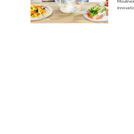
Moulinex
innovatio