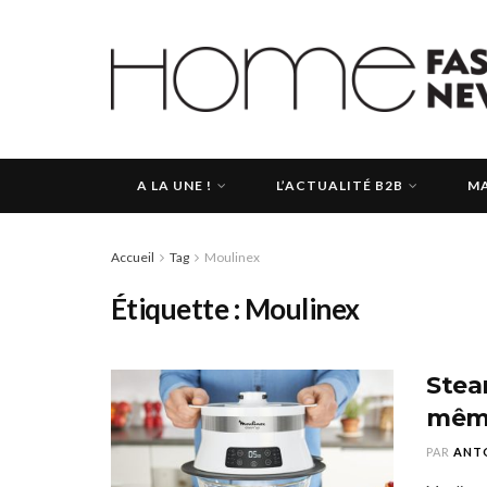
A LA UNE !
L’ACTUALITÉ B2B
MA
Accueil
Tag
Moulinex
Étiquette :
Moulinex
Stea
même
PAR
ANTO