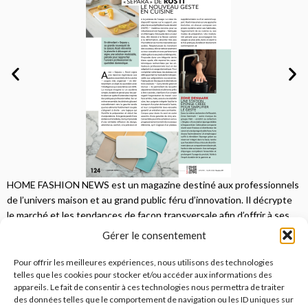
HOME FASHION NEWS est un magazine destiné aux professionnels
de l’univers maison et au grand public féru d’innovation. Il décrypte
le marché et les tendances de façon transversale afin d’offrir à ses
lecteurs une vision complète.
Gérer le consentement
JE M'ABONNE
Pour offrir les meilleures expériences, nous utilisons des technologies
telles que les cookies pour stocker et/ou accéder aux informations des
appareils. Le fait de consentir à ces technologies nous permettra de traiter
des données telles que le comportement de navigation ou les ID uniques sur