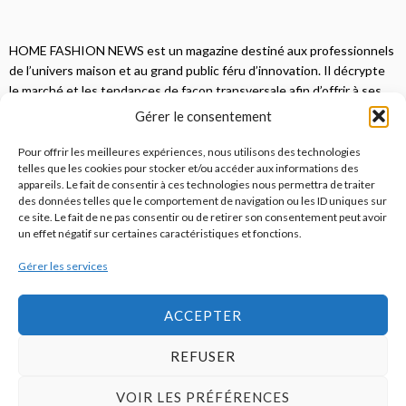
HOME FASHION NEWS est un magazine destiné aux professionnels
de l’univers maison et au grand public féru d’innovation. Il décrypte
le marché et les tendances de façon transversale afin d’offrir à ses
lecteurs une vision complète.
Gérer le consentement
JE M'ABONNE
Pour offrir les meilleures expériences, nous utilisons des technologies
telles que les cookies pour stocker et/ou accéder aux informations des
appareils. Le fait de consentir à ces technologies nous permettra de traiter
des données telles que le comportement de navigation ou les ID uniques sur
ce site. Le fait de ne pas consentir ou de retirer son consentement peut avoir
un effet négatif sur certaines caractéristiques et fonctions.
Gérer les services
© 2026
Home Fashion News
ACCEPTER
REFUSER
S’abonner
Qui sommes-nous ?
Publicité
Contact
VOIR LES PRÉFÉRENCES
Politique de cookies (UE)
Mentions légales / CGU / RGPD