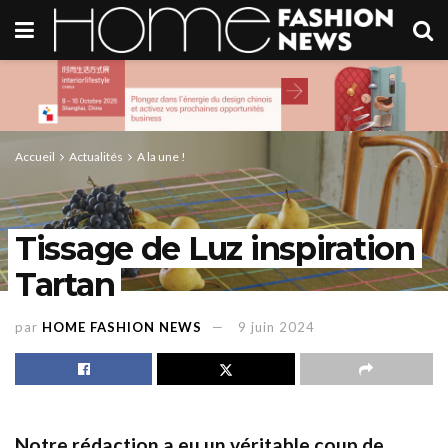
Accueil
Actualités
A la une !
Tissage de Luz inspiration
Tartan
par
HOME FASHION NEWS
9 juin 2024
Notre rédaction a eu un véritable coup de