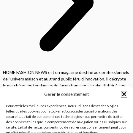
HOME FASHION NEWS est un magazine destiné aux professionnels
de l’univers maison et au grand public féru d’innovation. Il décrypte
le marché et les tendances de façon transversale afin d’offrir à ses
lecteurs une vision complète.
Gérer le consentement
JE M'ABONNE
Pour offrir les meilleures expériences, nous utilisons des technologies
telles que les cookies pour stocker et/ou accéder aux informations des
appareils. Le fait de consentir à ces technologies nous permettra de traiter
des données telles que le comportement de navigation ou les ID uniques sur
ce site. Le fait de ne pas consentir ou de retirer son consentement peut avoir
un effet négatif sur certaines caractéristiques et fonctions.