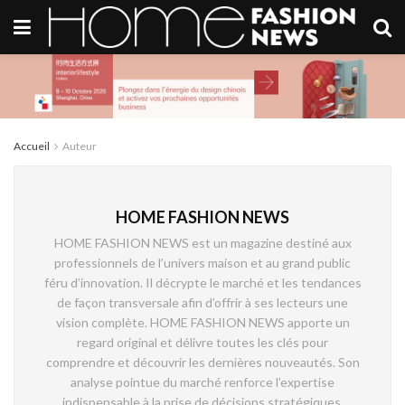
Accueil
Auteur
HOME FASHION NEWS
HOME FASHION NEWS est un magazine destiné aux
professionnels de l’univers maison et au grand public
féru d’innovation. Il décrypte le marché et les tendances
de façon transversale afin d’offrir à ses lecteurs une
vision complète. HOME FASHION NEWS apporte un
regard original et délivre toutes les clés pour
comprendre et découvrir les dernières nouveautés. Son
analyse pointue du marché renforce l’expertise
indispensable à la prise de décisions stratégiques.