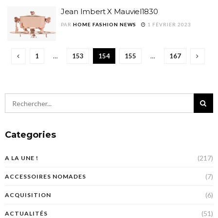
Jean Imbert X Mauviel1830
PAR
HOME FASHION NEWS
1 FÉVRIER 2023
1
…
153
154
155
…
167
Categories
(217)
A LA UNE !
(7)
ACCESSOIRES NOMADES
(6)
ACQUISITION
(51)
ACTUALITÉS