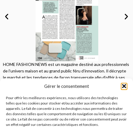
HOME FASHION NEWS est un magazine destiné aux professionnels
de l’univers maison et au grand public féru d’innovation. Il décrypte
le marché et les tendances de façon transversale afin d’offrir à ses
lecteurs une vision complète.
Gérer le consentement
JE M'ABONNE
Pour offrir les meilleures expériences, nous utilisons des technologies
telles que les cookies pour stocker et/ou accéder aux informations des
appareils. Le fait de consentir à ces technologies nous permettra de traiter
des données telles que le comportement de navigation ou les ID uniques sur
ce site. Le fait de ne pas consentir ou de retirer son consentement peut avoir
un effet négatif sur certaines caractéristiques et fonctions.