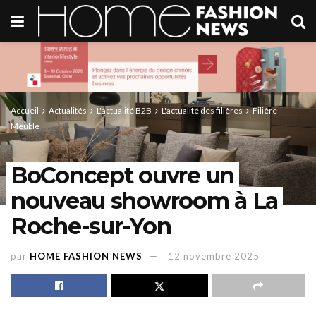
Accueil
Actualités
L'actualité B2B
L'actualité des filières
Filière
Meuble
BoConcept ouvre un
nouveau showroom à La
Roche-sur-Yon
par
HOME FASHION NEWS
12 novembre 2025