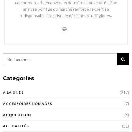
comprendre et découvrir les dernières nouveautés. Son
analyse pointue du marché renforce l’expertise
indispensable à la prise de décisions stratégiques.
Categories
(217)
A LA UNE !
(7)
ACCESSOIRES NOMADES
(6)
ACQUISITION
(51)
ACTUALITÉS