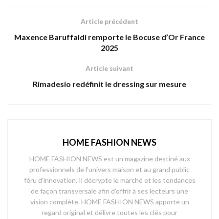
Article précédent
Maxence Baruffaldi remporte le Bocuse d’Or France
2025
Article suivant
Rimadesio redéfinit le dressing sur mesure
HOME FASHION NEWS
HOME FASHION NEWS est un magazine destiné aux
professionnels de l’univers maison et au grand public
féru d’innovation. Il décrypte le marché et les tendances
de façon transversale afin d’offrir à ses lecteurs une
vision complète. HOME FASHION NEWS apporte un
regard original et délivre toutes les clés pour