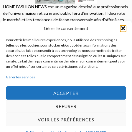
HOME FASHION NEWS est un magazine destiné aux professionnels
de l’univers maison et au grand public féru d’innovation. Il décrypte
le marché et les tendances de façon transversale afin d’offrir à ses
lecteurs une vision complète.
Gérer le consentement
JE M'ABONNE
Pour offrir les meilleures expériences, nous utilisons des technologies
telles que les cookies pour stocker et/ou accéder aux informations des
appareils. Le fait de consentir à ces technologies nous permettra de traiter
des données telles que le comportement de navigation ou les ID uniques sur
ce site. Le fait de ne pas consentir ou de retirer son consentement peut avoir
un effet négatif sur certaines caractéristiques et fonctions.
Gérer les services
© 2026
Home Fashion News
ACCEPTER
REFUSER
S’abonner
Qui sommes-nous ?
Publicité
Contact
VOIR LES PRÉFÉRENCES
Politique de cookies (UE)
Mentions légales / CGU / RGPD